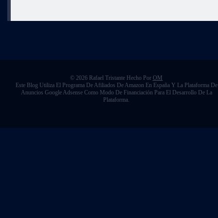
© 2026 Rafael Tristante Hecho Por
OM
Este Blog Utiliza El Programa De Afiliados De Amazon En España Y La Plataforma De
Anuncios Google Adsense Como Modo De Financiación Para El Desarrollo De La
Plataforma.