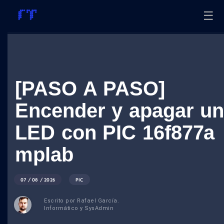
☰
[PASO A PASO]
Encender y apagar u
LED con PIC 16f877a
mplab
07 / 08 / 2026
PIC
Escrito por Rafael García.
Informático y SysAdmin