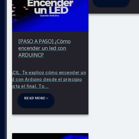
[PASO A PASO] ¿Cómo
encender un led con
ARDUINO?
FÁCIL. Te explico cómo encender un
led con Arduino desde el principio
hasta el final. To...
READ MORE >