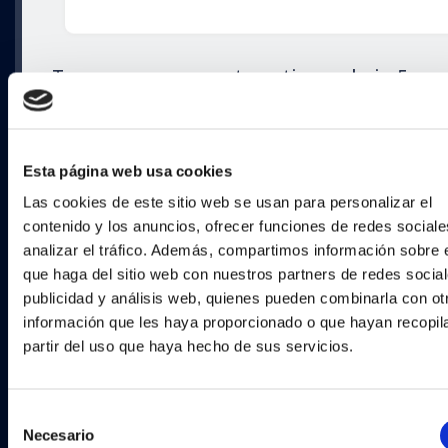
Tenemos que conectar a tierra el pin 5,
conectar a +5V pasando por la resistencia 
10k el pin 4, el oscilador entre los pines 15
Esta página web usa cookies
16, con los 2 condensadores, conectar el L
Las cookies de este sitio web se usan para personalizar el
con la resistencia al pin 6, que corresponde
contenido y los anuncios, ofrecer funciones de redes sociale
analizar el tráfico. Además, compartimos información sobre 
RB0, según el datasheet, y por último
que haga del sitio web con nuestros partners de redes social
proporcionar +5V al pin 14 del encapsulado
publicidad y análisis web, quienes pueden combinarla con ot
información que les haya proporcionado o que hayan recopil
partir del uso que haya hecho de sus servicios.
En mi protoboard queda así:
Selección
Necesario
de